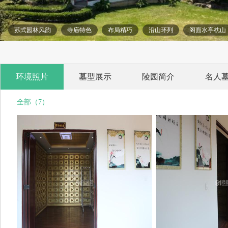
苏式园林风韵
寺庙特色
布局精巧
沿山环列
阁面水亭枕山
环境照片
墓型展示
陵园简介
名人
全部（7）