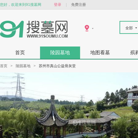
您好，欢迎来到91搜墓网
登录
|
免费注册
全部
首页
陵园墓地
地图看墓
殡
首页
>
陵园墓地
>
苏州市真山公益骨灰堂