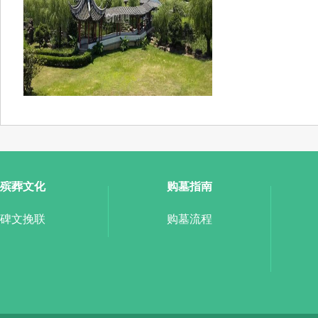
殡葬文化
购墓指南
碑文挽联
购墓流程