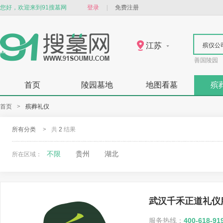
您好，欢迎来到91搜墓网
登录
|
免费注册
江苏
殡仪公
善国陵园
首页
陵园墓地
地图看墓
殡
首页
>
殡葬礼仪
所有分类
>
共
2
结果
不限
贵州
湖北
所在区域：
武汉千禾正道礼仪
服务热线：
400-618-91