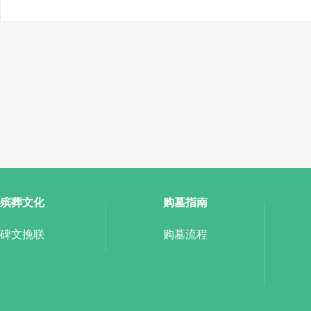
殡葬文化
购墓指南
碑文挽联
购墓流程