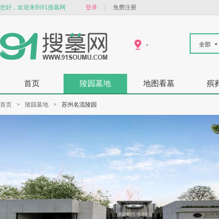
您好，欢迎来到91搜墓网
登录
|
免费注册
全部
首页
陵园墓地
地图看墓
殡
首页
>
陵园墓地
>
苏州名流陵园