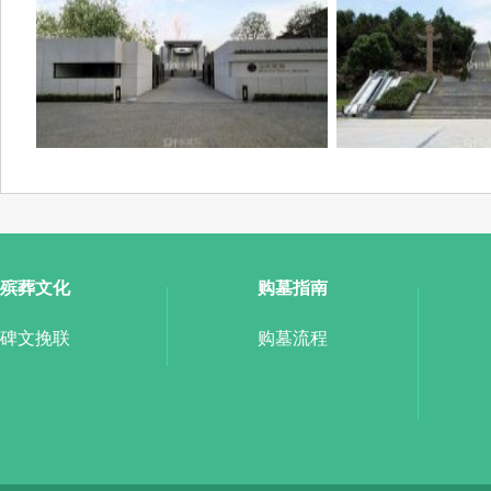
殡葬文化
购墓指南
碑文挽联
购墓流程