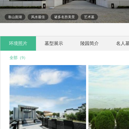
靠山面湖
风水最佳
诸多名胜美景
艺术墓
环境照片
墓型展示
陵园简介
名人
全部（9）