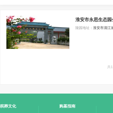
淮安市永思生态园
陵园地址：
淮安市清江浦
共
殡葬文化
购墓指南