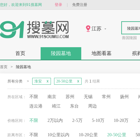
您好，欢迎来到91搜墓网
登录
|
免费注册
江苏
陵园墓
善国陵园
首页
陵园墓地
地图看墓
殡
首页
>
陵园墓地
所有分类
>
淮安
20-50公里
共
1
结果
不限
南京
苏州
无锡
常州
扬州
所在区域：
连云港
靖江
东台
周边
不限
2万以内
2-5万
5-10万
10-20万
价格区间：
不限
10公里以内
10-20公里
20-50公里
5
距离市区：