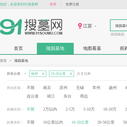
您好，欢迎来到91搜墓网
登录
|
免费注册
江苏
陵园墓
善国陵园
首页
陵园墓地
地图看墓
殡
首页
>
陵园墓地
所有分类
>
徐州
10-20公里
共
2
结果
不限
南京
苏州
无锡
常州
扬州
所在区域：
连云港
靖江
东台
周边
不限
2万以内
2-5万
5-10万
10-20万
价格区间：
不限
10公里以内
10-20公里
20-50公里
5
距离市区：