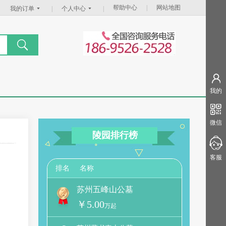
帮助中心
|
网站地图
我的订单
|
个人中心
|
我的
微信
陵园排行榜
客服
名称
排名
苏州五峰山公墓
￥5.00
万起