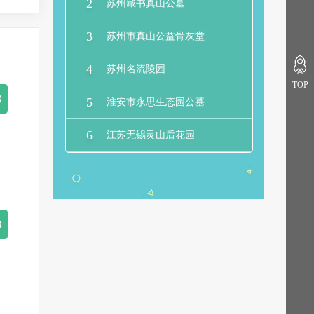
2
苏州藏书真山公墓
3
苏州市真山公益骨灰堂
4
苏州名流陵园
TOP
8
5
淮安市永思生态园公墓
6
江苏无锡灵山后花园
8