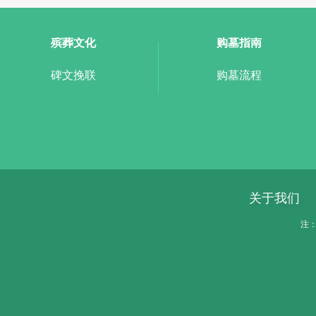
殡葬文化
购墓指南
碑文挽联
购墓流程
关于我们
注：