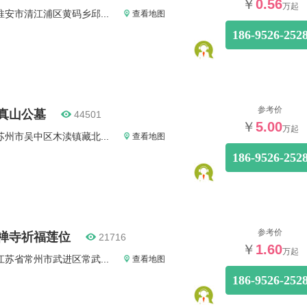
￥
0.56
万起
淮安市清江浦区黄码乡邱...
查看地图
186-9526-252
参考价
真山公墓
44501
￥
5.00
万起
苏州市吴中区木渎镇藏北...
查看地图
186-9526-252
参考价
禅寺祈福莲位
21716
￥
1.60
万起
江苏省常州市武进区常武...
查看地图
186-9526-252