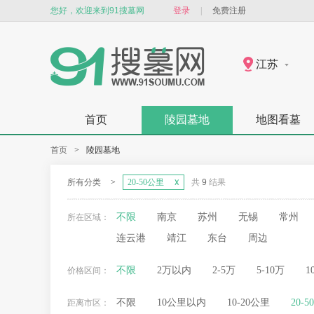
您好，欢迎来到91搜墓网
登录
|
免费注册
江苏
首页
陵园墓地
地图看墓
首页
>
陵园墓地
所有分类
>
20-50公里
共
9
结果
不限
南京
苏州
无锡
常州
所在区域：
连云港
靖江
东台
周边
不限
2万以内
2-5万
5-10万
1
价格区间：
不限
10公里以内
10-20公里
20-
距离市区：