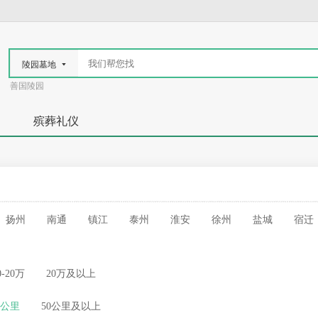
陵园墓地
善国陵园
殡葬礼仪
扬州
南通
镇江
泰州
淮安
徐州
盐城
宿迁
0-20万
20万及以上
50公里
50公里及以上