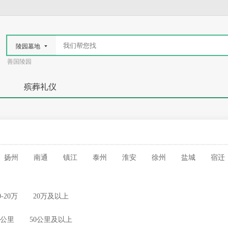
陵园墓地
善国陵园
殡葬礼仪
扬州
南通
镇江
泰州
淮安
徐州
盐城
宿迁
0-20万
20万及以上
50公里
50公里及以上