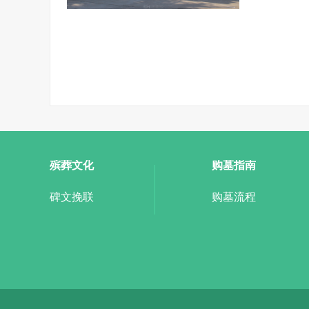
殡葬文化
购墓指南
碑文挽联
购墓流程