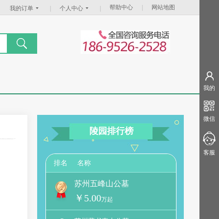
帮助中心
|
网站地图
我的订单
|
个人中心
|
我的
微信
陵园排行榜
客服
名称
排名
苏州五峰山公墓
￥5.00
万起