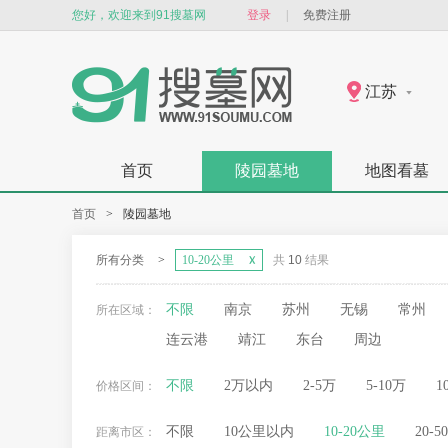
您好，欢迎来到91搜墓网
登录
|
免费注册
江苏
首页
陵园墓地
地图看墓
首页
>
陵园墓地
所有分类
>
10-20公里
共
10
结果
不限
南京
苏州
无锡
常州
所在区域：
连云港
靖江
东台
周边
不限
2万以内
2-5万
5-10万
1
价格区间：
不限
10公里以内
10-20公里
20-
距离市区：