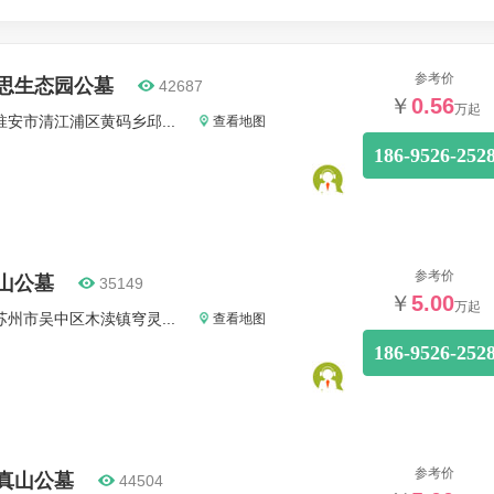
参考价
思生态园公墓
42687
￥
0.56
万起
淮安市清江浦区黄码乡邱...
查看地图
186-9526-252
参考价
山公墓
35149
￥
5.00
万起
苏州市吴中区木渎镇穹灵...
查看地图
186-9526-252
参考价
真山公墓
44504