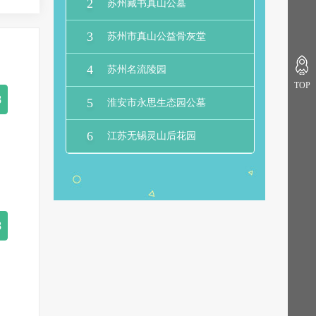
2
苏州藏书真山公墓
3
苏州市真山公益骨灰堂
4
苏州名流陵园
TOP
8
5
淮安市永思生态园公墓
6
江苏无锡灵山后花园
8